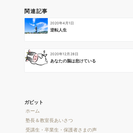
ー
関連記事
シ
ョ
2020年4月1日
ン
逆転人生
2020年12月28日
あなたの脳は怠けている
ガビット
ホーム
塾長＆教室長あいさつ
受講生・卒業生・保護者さまの声