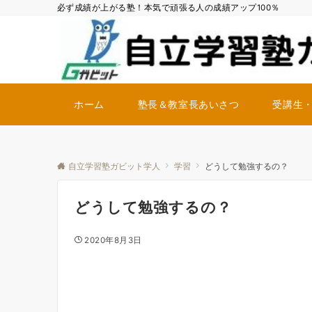
必ず成績が上がる塾！本気で頑張る人の成績アップ100％
ホーム
塾長＆教室長あいさつ
受講生
自立学習塾ガビット学人
学習
どうして勉強するの？
どうして勉強するの？
2020年8月3日