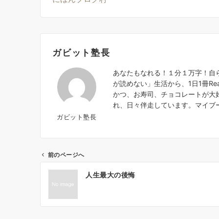
ガビット塾長
あなたもなれる！１分１万字！自らが開
が読めない」生活から、1日1冊Re
かつ、お寿司、チョコレートが大
れ、日々伴走しています。マイブ
ガビット塾長
前のページへ
投
人生最大の後悔
稿
ナ
ビ
ゲ