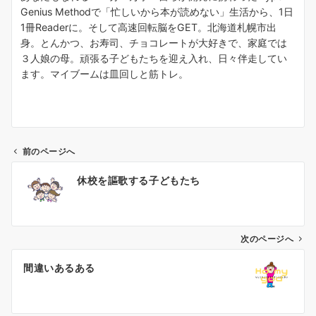
Genius Methodで「忙しいから本が読めない」生活から、1日
1冊Readerに。そして高速回転脳をGET。北海道札幌市出
身。とんかつ、お寿司、チョコレートが大好きで、家庭では
３人娘の母。頑張る子どもたちを迎え入れ、日々伴走してい
ます。マイブームは皿回しと筋トレ。
前のページへ
投
休校を謳歌する子どもたち
稿
ナ
ビ
ゲ
次のページへ
ー
間違いあるある
シ
ョ
ン