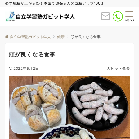
必ず成績が上がる塾！本気で頑張る人の成績アップ100％
Menu
自立学習塾ガビット学人
健康
頭が良くなる食事
頭が良くなる食事
2022年5月2日
ガビット塾長