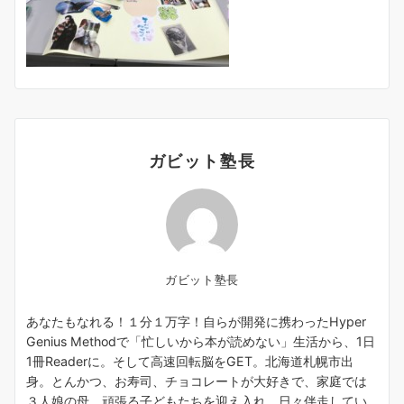
ガビット塾長
ガビット塾長
あなたもなれる！１分１万字！自らが開発に携わったHyper
Genius Methodで「忙しいから本が読めない」生活から、1日
1冊Readerに。そして高速回転脳をGET。北海道札幌市出
身。とんかつ、お寿司、チョコレートが大好きで、家庭では
３人娘の母。頑張る子どもたちを迎え入れ、日々伴走してい