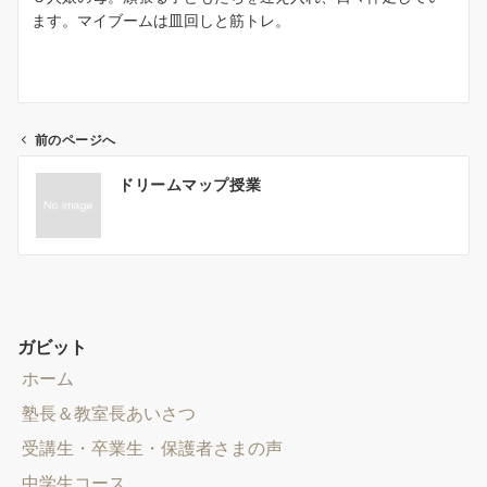
ます。マイブームは皿回しと筋トレ。
前のページへ
投
ドリームマップ授業
稿
ナ
ビ
ゲ
ー
シ
ガビット
ョ
ホーム
ン
塾長＆教室長あいさつ
受講生・卒業生・保護者さまの声
中学生コース