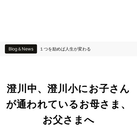
Blog＆News
１つを励めば人生が変わる
毎日が良い姿勢の日
たのしい高校生活
澄川中、澄川小にお子さん
冬期講習生募集中！
が通われているお母さま、
上甲晃先生 講演会のお知らせ
お父さまへ