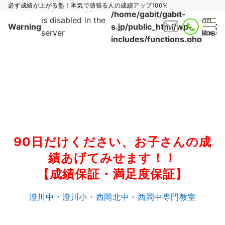
必ず成績が上がる塾！本気で頑張る人の成績アップ100％
https:// wrapper
/home/gabit/gabit-
is disabled in the
on
Warning
s.jp/public_html/wp-
3
server
line
Menu
includes/functions.php
configuration by
allow_url_fopen=0
in
90日だけください、お子さんの成
績あげてみせます！！
【成績保証・満足度保証】
澄川中・澄川小・西岡北中・西岡中専門教室