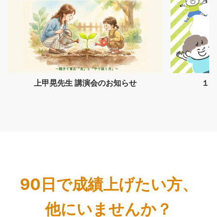
上甲晃先生 講演会のお知らせ
１つ
90日で成績上げたい方、
他にいませんか？